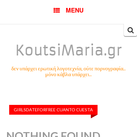
SKIP
MENU
TO
CONTENT
Searc
for:
KoutsiMaria.gr
δεν υπάρχει ερωτική λογοτεχνία, ούτε πορνογραφία..
μόνο κάβλα υπάρχει..
GIRLSDATEFORFREE CUANTO CUESTA
NOTHING FOUND