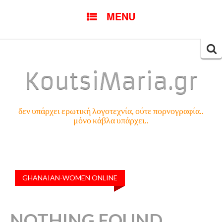
SKIP
MENU
TO
CONTENT
Searc
for:
KoutsiMaria.gr
δεν υπάρχει ερωτική λογοτεχνία, ούτε πορνογραφία..
μόνο κάβλα υπάρχει..
GHANAIAN-WOMEN ONLINE
NOTHING FOUND