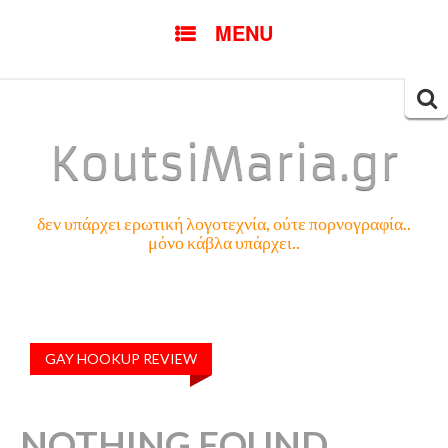
SKIP
MENU
TO
CONTENT
Searc
for:
KoutsiMaria.gr
δεν υπάρχει ερωτική λογοτεχνία, ούτε πορνογραφία..
μόνο κάβλα υπάρχει..
GAY HOOKUP REVIEW
NOTHING FOUND