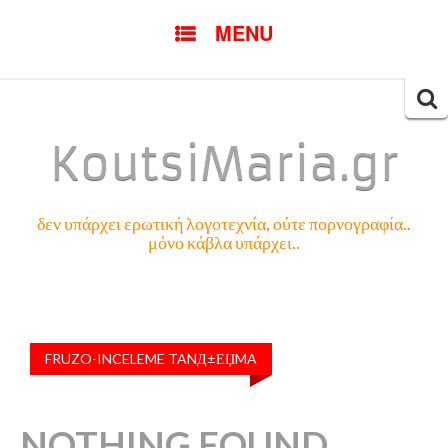
SKIP
MENU
TO
CONTENT
Searc
for:
KoutsiMaria.gr
δεν υπάρχει ερωτική λογοτεχνία, ούτε πορνογραφία..
μόνο κάβλα υπάρχει..
FRUZO-INCELEME TANД±ЕЏMA
NOTHING FOUND