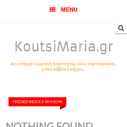
SKIP
MENU
TO
CONTENT
Searc
for:
KoutsiMaria.gr
δεν υπάρχει ερωτική λογοτεχνία, ούτε πορνογραφία..
μόνο κάβλα υπάρχει..
FRIENDFINDER X REVISI?N
NOTHING FOUND