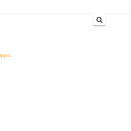
Search
for:
ρχει..