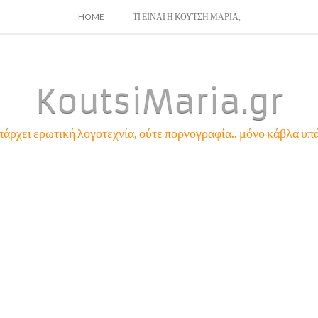
SKIP
HOME
ΤΙ ΕΙΝΑΙ Η ΚΟΥΤΣΗ ΜΑΡΙΑ;
TO
CONTENT
KoutsiMaria.gr
πάρχει ερωτική λογοτεχνία, ούτε πορνογραφία.. μόνο κάβλα υπά