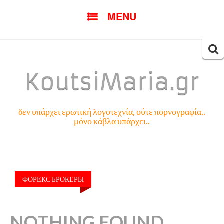
SKIP
MENU
TO
CONTENT
Searc
for:
KoutsiMaria.gr
δεν υπάρχει ερωτική λογοτεχνία, ούτε πορνογραφία..
μόνο κάβλα υπάρχει..
ФОРЕКС БРОКЕРЫ
NOTHING FOUND