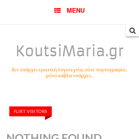
SKIP
MENU
TO
CONTENT
Searc
for:
KoutsiMaria.gr
δεν υπάρχει ερωτική λογοτεχνία, ούτε πορνογραφία..
μόνο κάβλα υπάρχει..
FLIRT VISITORS
NOTHING FOUND