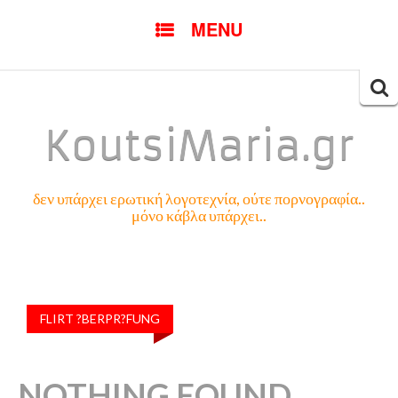
SKIP
MENU
TO
CONTENT
Searc
for:
KoutsiMaria.gr
δεν υπάρχει ερωτική λογοτεχνία, ούτε πορνογραφία..
μόνο κάβλα υπάρχει..
FLIRT ?BERPR?FUNG
NOTHING FOUND