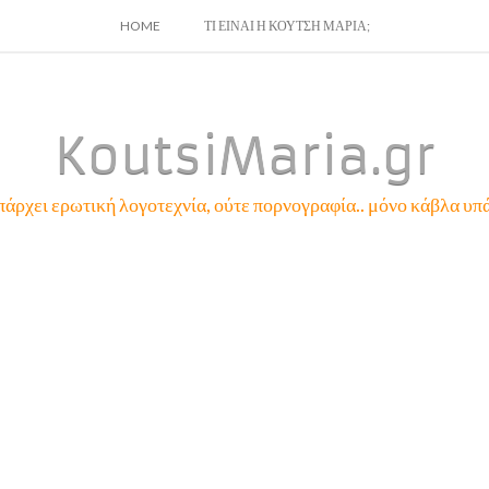
SKIP
HOME
ΤΙ ΕΙΝΑΙ Η ΚΟΥΤΣΗ ΜΑΡΙΑ;
TO
CONTENT
KoutsiMaria.gr
πάρχει ερωτική λογοτεχνία, ούτε πορνογραφία.. μόνο κάβλα υπά