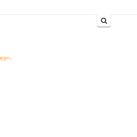
Search
for:
ρχει..