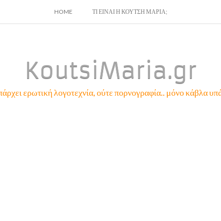
SKIP
HOME
ΤΙ ΕΙΝΑΙ Η ΚΟΥΤΣΗ ΜΑΡΙΑ;
TO
CONTENT
KoutsiMaria.gr
πάρχει ερωτική λογοτεχνία, ούτε πορνογραφία.. μόνο κάβλα υπά