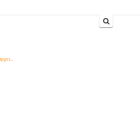
Search
for:
ρχει..