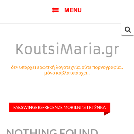
SKIP
MENU
TO
CONTENT
Searc
for:
KoutsiMaria.gr
δεν υπάρχει ερωτική λογοτεχνία, ούτε πορνογραφία..
μόνο κάβλα υπάρχει..
FABSWINGERS-RECENZE MOBILNГ­ STRГЎNKA
NOTHING FOUND