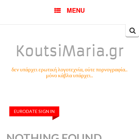
SKIP
MENU
TO
CONTENT
Searc
for:
KoutsiMaria.gr
δεν υπάρχει ερωτική λογοτεχνία, ούτε πορνογραφία..
μόνο κάβλα υπάρχει..
EURODATE SIGN IN
NOTHING FOUND