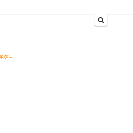
Search
for:
ρχει..