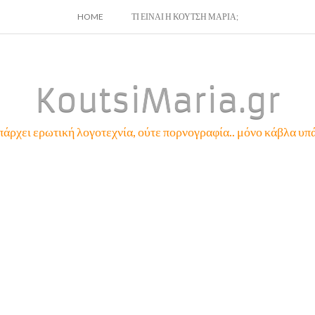
SKIP
HOME
ΤΙ ΕΙΝΑΙ Η ΚΟΥΤΣΗ ΜΑΡΙΑ;
TO
CONTENT
KoutsiMaria.gr
πάρχει ερωτική λογοτεχνία, ούτε πορνογραφία.. μόνο κάβλα υπά