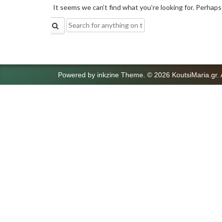
It seems we can’t find what you’re looking for. Perhaps
Search
for:
Powered by
inkzine Theme
.
© 2026 KoutsiMaria.gr. 