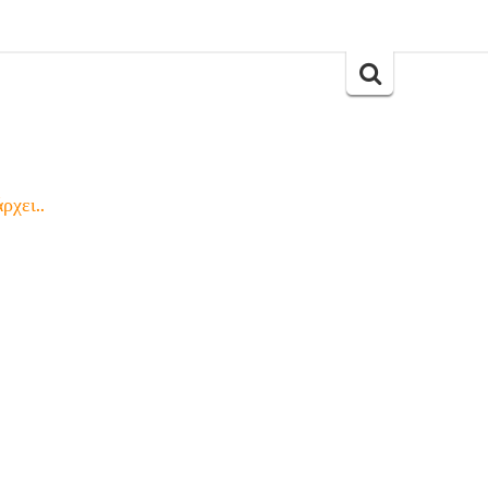
Search
for:
ρχει..