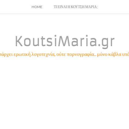
SKIP
HOME
ΤΙ ΕΙΝΑΙ Η ΚΟΥΤΣΗ ΜΑΡΙΑ;
TO
CONTENT
KoutsiMaria.gr
πάρχει ερωτική λογοτεχνία, ούτε πορνογραφία.. μόνο κάβλα υπά