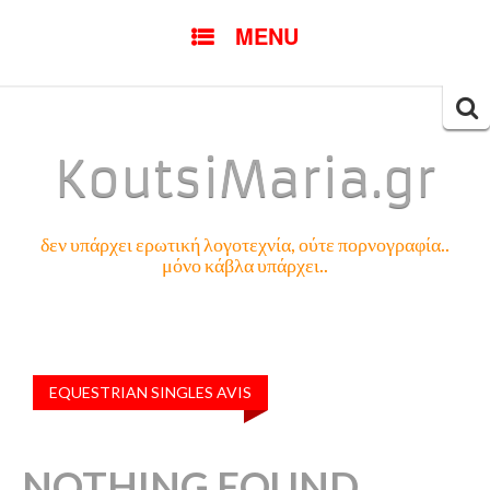
SKIP
MENU
TO
CONTENT
Searc
for:
KoutsiMaria.gr
δεν υπάρχει ερωτική λογοτεχνία, ούτε πορνογραφία..
μόνο κάβλα υπάρχει..
EQUESTRIAN SINGLES AVIS
NOTHING FOUND