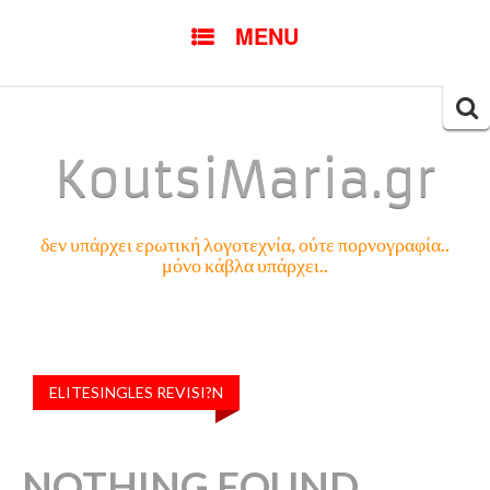
SKIP
MENU
TO
CONTENT
Searc
for:
KoutsiMaria.gr
δεν υπάρχει ερωτική λογοτεχνία, ούτε πορνογραφία..
μόνο κάβλα υπάρχει..
ELITESINGLES REVISI?N
NOTHING FOUND