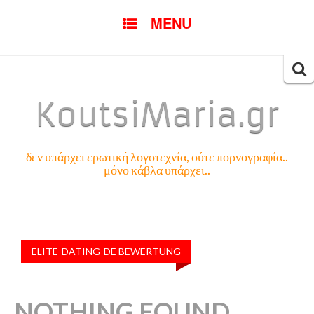
SKIP
MENU
TO
CONTENT
Searc
for:
KoutsiMaria.gr
δεν υπάρχει ερωτική λογοτεχνία, ούτε πορνογραφία..
μόνο κάβλα υπάρχει..
ELITE-DATING-DE BEWERTUNG
NOTHING FOUND