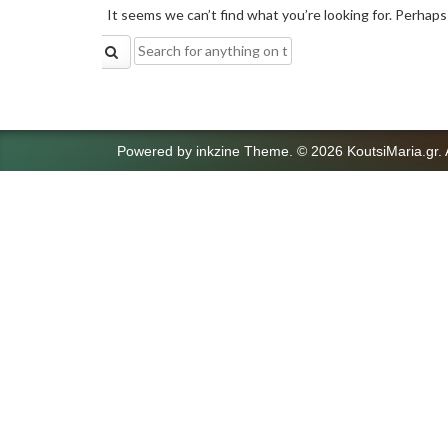
It seems we can’t find what you’re looking for. Perhaps
Search
for:
Powered by
inkzine Theme
.
© 2026 KoutsiMaria.gr. 