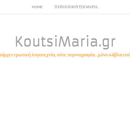
SKIP
HOME
ΤΙ ΕΙΝΑΙ Η ΚΟΥΤΣΗ ΜΑΡΙΑ;
TO
CONTENT
KoutsiMaria.gr
πάρχει ερωτική λογοτεχνία, ούτε πορνογραφία.. μόνο κάβλα υπά