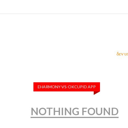
δεν υ
EHARMONY-VS-OKCUPID APP
NOTHING FOUND