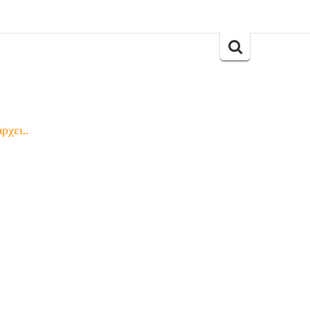
Search
for:
ρχει..