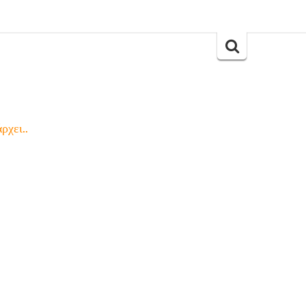
Search
for:
ρχει..