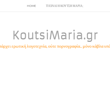
SKIP
HOME
ΤΙ ΕΙΝΑΙ Η ΚΟΥΤΣΗ ΜΑΡΙΑ;
TO
CONTENT
KoutsiMaria.gr
πάρχει ερωτική λογοτεχνία, ούτε πορνογραφία.. μόνο κάβλα υπά