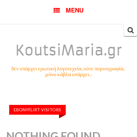
SKIP
MENU
TO
CONTENT
Searc
for:
KoutsiMaria.gr
δεν υπάρχει ερωτική λογοτεχνία, ούτε πορνογραφία..
μόνο κάβλα υπάρχει..
EBONYFLIRT VISITORS
NOTHING FOUND