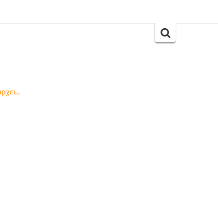
Search
for:
ρχει..