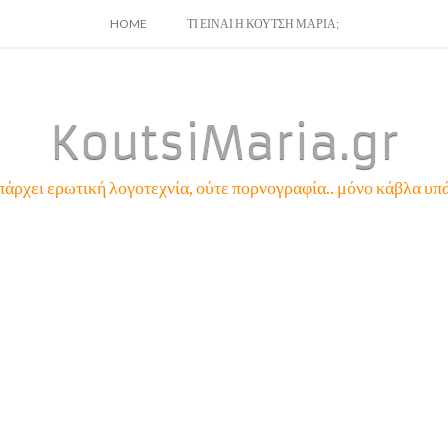
SKIP
HOME
ΤΙ ΕΙΝΑΙ Η ΚΟΥΤΣΗ ΜΑΡΙΑ;
TO
CONTENT
KoutsiMaria.gr
πάρχει ερωτική λογοτεχνία, ούτε πορνογραφία.. μόνο κάβλα υπά