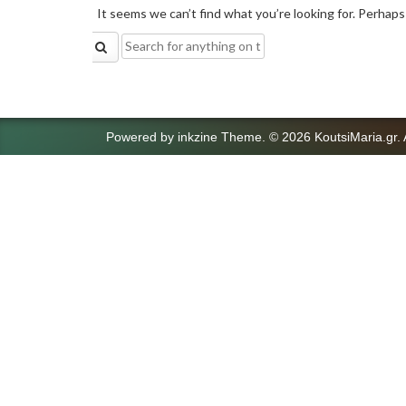
It seems we can’t find what you’re looking for. Perhaps
Search
for:
Powered by
inkzine Theme
.
© 2026 KoutsiMaria.gr. 