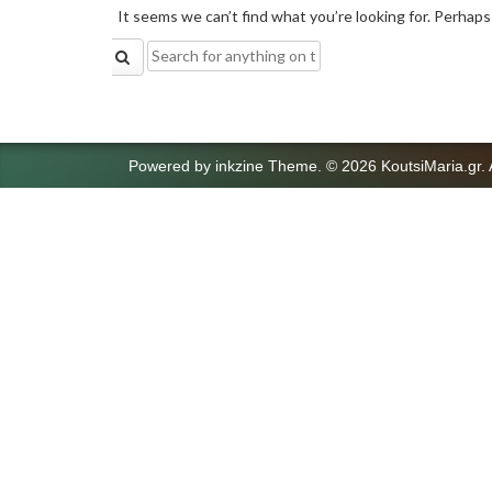
It seems we can’t find what you’re looking for. Perhaps
Search
for:
Powered by
inkzine Theme
.
© 2026 KoutsiMaria.gr. 