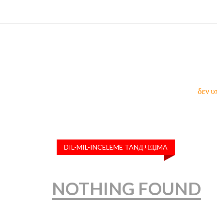
δεν υ
DIL-MIL-INCELEME TANД±ЕЏMA
NOTHING FOUND