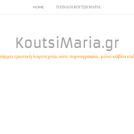
SKIP
HOME
ΤΙ ΕΙΝΑΙ Η ΚΟΥΤΣΗ ΜΑΡΙΑ;
TO
CONTENT
KoutsiMaria.gr
πάρχει ερωτική λογοτεχνία, ούτε πορνογραφία.. μόνο κάβλα υπά