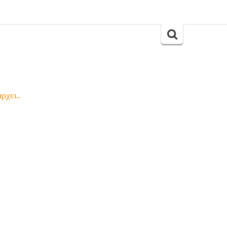
Search
for:
ρχει..