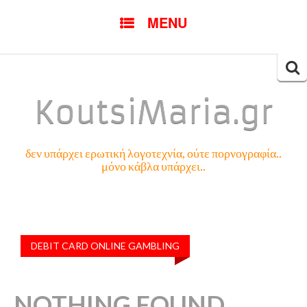
SKIP
MENU
TO
CONTENT
Searc
for:
KoutsiMaria.gr
δεν υπάρχει ερωτική λογοτεχνία, ούτε πορνογραφία..
μόνο κάβλα υπάρχει..
DEBIT CARD ONLINE GAMBLING
NOTHING FOUND