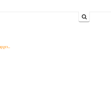
Search
for:
ρχει..