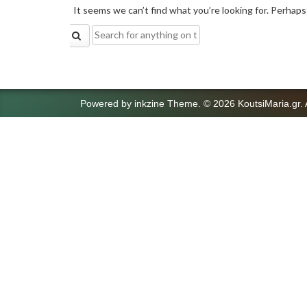
It seems we can’t find what you’re looking for. Perhaps
Search
for:
Powered by
inkzine Theme
.
© 2026 KoutsiMaria.gr. 