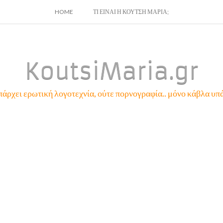
SKIP
HOME
ΤΙ ΕΙΝΑΙ Η ΚΟΥΤΣΗ ΜΑΡΙΑ;
TO
CONTENT
KoutsiMaria.gr
πάρχει ερωτική λογοτεχνία, ούτε πορνογραφία.. μόνο κάβλα υπά