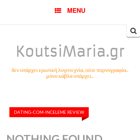
SKIP
MENU
TO
CONTENT
Searc
for:
KoutsiMaria.gr
δεν υπάρχει ερωτική λογοτεχνία, ούτε πορνογραφία..
μόνο κάβλα υπάρχει..
DATING-COM-INCELEME REVIEW
NOTHING FOUND