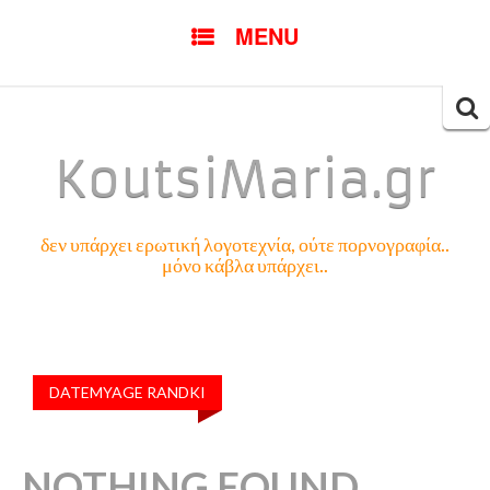
SKIP
MENU
TO
CONTENT
Searc
for:
KoutsiMaria.gr
δεν υπάρχει ερωτική λογοτεχνία, ούτε πορνογραφία..
μόνο κάβλα υπάρχει..
DATEMYAGE RANDKI
NOTHING FOUND