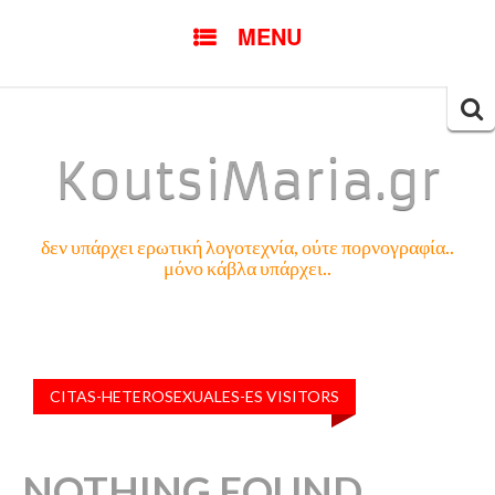
SKIP
MENU
TO
CONTENT
Searc
for:
KoutsiMaria.gr
δεν υπάρχει ερωτική λογοτεχνία, ούτε πορνογραφία..
μόνο κάβλα υπάρχει..
CITAS-HETEROSEXUALES-ES VISITORS
NOTHING FOUND