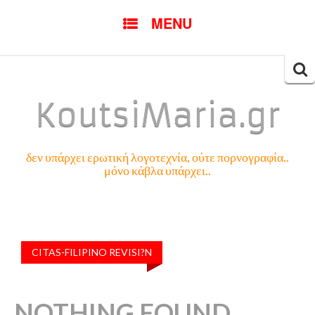
SKIP
MENU
TO
CONTENT
Searc
for:
KoutsiMaria.gr
δεν υπάρχει ερωτική λογοτεχνία, ούτε πορνογραφία..
μόνο κάβλα υπάρχει..
CITAS-FILIPINO REVISI?N
NOTHING FOUND