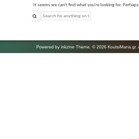
It seems we can’t find what you’re looking for. Perhaps
Search
for:
Powered by
inkzine Theme
.
© 2026 KoutsiMaria.gr. 