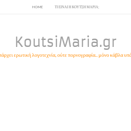
SKIP
HOME
ΤΙ ΕΙΝΑΙ Η ΚΟΥΤΣΗ ΜΑΡΙΑ;
TO
CONTENT
KoutsiMaria.gr
πάρχει ερωτική λογοτεχνία, ούτε πορνογραφία.. μόνο κάβλα υπά