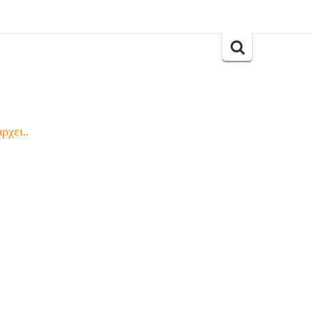
Search
for:
ρχει..