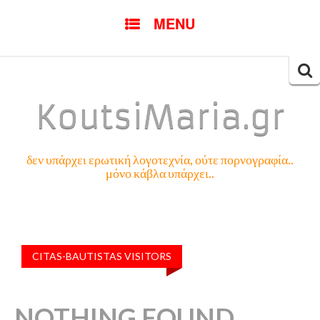
SKIP
MENU
TO
CONTENT
Searc
for:
KoutsiMaria.gr
δεν υπάρχει ερωτική λογοτεχνία, ούτε πορνογραφία..
μόνο κάβλα υπάρχει..
CITAS-BAUTISTAS VISITORS
NOTHING FOUND