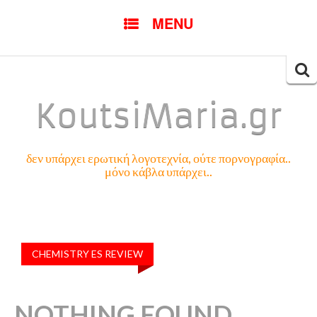
SKIP
MENU
TO
CONTENT
Searc
for:
KoutsiMaria.gr
δεν υπάρχει ερωτική λογοτεχνία, ούτε πορνογραφία..
μόνο κάβλα υπάρχει..
CHEMISTRY ES REVIEW
NOTHING FOUND