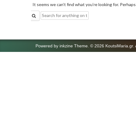
It seems we can’t find what you’re looking for. Perhaps
Search
for:
Powered by
inkzine Theme
.
© 2026 KoutsiMaria.gr. 