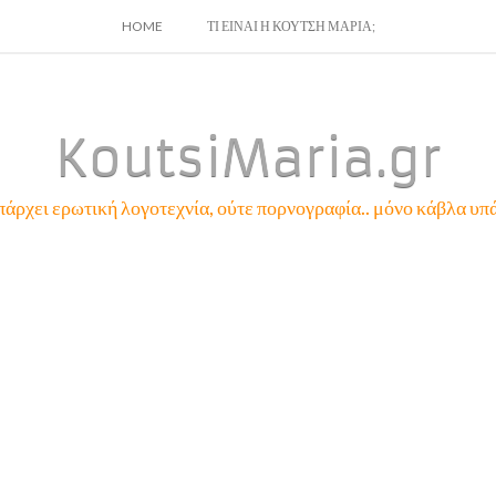
SKIP
HOME
ΤΙ ΕΙΝΑΙ Η ΚΟΥΤΣΗ ΜΑΡΙΑ;
TO
CONTENT
KoutsiMaria.gr
πάρχει ερωτική λογοτεχνία, ούτε πορνογραφία.. μόνο κάβλα υπά