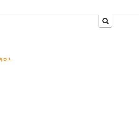
Search
for:
ρχει..