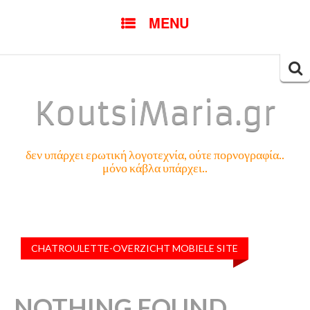
SKIP
MENU
TO
CONTENT
Searc
for:
KoutsiMaria.gr
δεν υπάρχει ερωτική λογοτεχνία, ούτε πορνογραφία..
μόνο κάβλα υπάρχει..
CHATROULETTE-OVERZICHT MOBIELE SITE
NOTHING FOUND