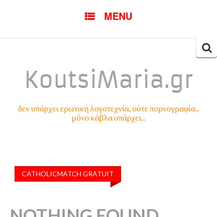
SKIP
MENU
TO
CONTENT
Searc
for:
KoutsiMaria.gr
δεν υπάρχει ερωτική λογοτεχνία, ούτε πορνογραφία..
μόνο κάβλα υπάρχει..
CATHOLICMATCH GRATUIT
NOTHING FOUND