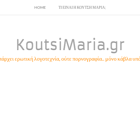
SKIP
HOME
ΤΙ ΕΙΝΑΙ Η ΚΟΥΤΣΗ ΜΑΡΙΑ;
TO
CONTENT
KoutsiMaria.gr
πάρχει ερωτική λογοτεχνία, ούτε πορνογραφία.. μόνο κάβλα υπά