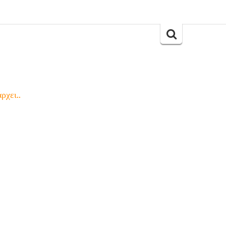
Search
for:
ρχει..