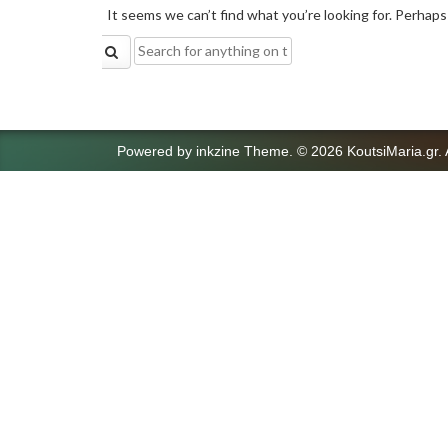
It seems we can’t find what you’re looking for. Perhaps
Search
for:
Powered by
inkzine Theme
.
© 2026 KoutsiMaria.gr. 