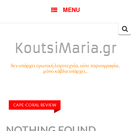
SKIP
MENU
TO
CONTENT
Searc
for:
KoutsiMaria.gr
δεν υπάρχει ερωτική λογοτεχνία, ούτε πορνογραφία..
μόνο κάβλα υπάρχει..
CAPE-CORAL REVIEW
NOTHING FOUND