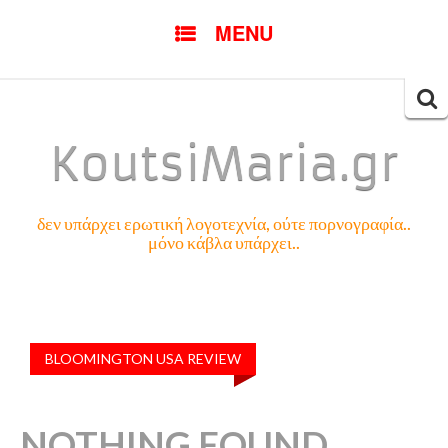
SKIP
MENU
TO
CONTENT
Searc
for:
KoutsiMaria.gr
δεν υπάρχει ερωτική λογοτεχνία, ούτε πορνογραφία..
μόνο κάβλα υπάρχει..
BLOOMINGTON USA REVIEW
NOTHING FOUND