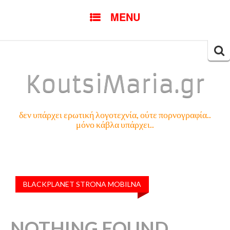
SKIP
MENU
TO
CONTENT
Searc
for:
KoutsiMaria.gr
δεν υπάρχει ερωτική λογοτεχνία, ούτε πορνογραφία..
μόνο κάβλα υπάρχει..
BLACKPLANET STRONA MOBILNA
NOTHING FOUND