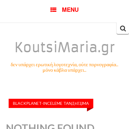
SKIP
MENU
TO
CONTENT
Searc
for:
KoutsiMaria.gr
δεν υπάρχει ερωτική λογοτεχνία, ούτε πορνογραφία..
μόνο κάβλα υπάρχει..
BLACKPLANET-INCELEME TANД±ЕЏMA
NOTHING FOUND