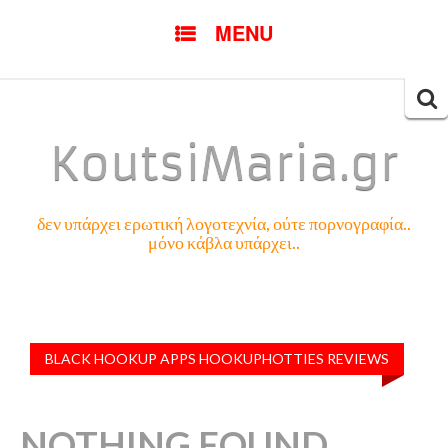
SKIP
MENU
TO
CONTENT
Searc
for:
KoutsiMaria.gr
δεν υπάρχει ερωτική λογοτεχνία, ούτε πορνογραφία..
μόνο κάβλα υπάρχει..
BLACK HOOKUP APPS HOOKUPHOTTIES REVIEWS
NOTHING FOUND