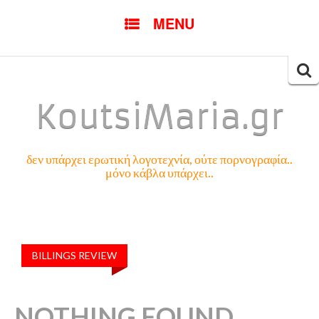
SKIP
MENU
TO
CONTENT
Searc
for:
KoutsiMaria.gr
δεν υπάρχει ερωτική λογοτεχνία, ούτε πορνογραφία..
μόνο κάβλα υπάρχει..
BILLINGS REVIEW
NOTHING FOUND