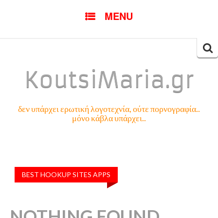
SKIP
MENU
TO
CONTENT
Searc
for:
KoutsiMaria.gr
δεν υπάρχει ερωτική λογοτεχνία, ούτε πορνογραφία..
μόνο κάβλα υπάρχει..
BEST HOOKUP SITES APPS
NOTHING FOUND