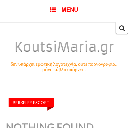
SKIP
MENU
TO
CONTENT
Searc
for:
KoutsiMaria.gr
δεν υπάρχει ερωτική λογοτεχνία, ούτε πορνογραφία..
μόνο κάβλα υπάρχει..
BERKELEY ESCORT
NOTHING FOUND