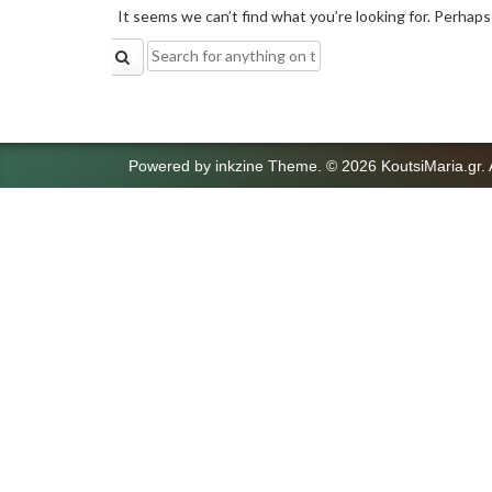
It seems we can’t find what you’re looking for. Perhaps
Search
for:
Powered by
inkzine Theme
.
© 2026 KoutsiMaria.gr. 