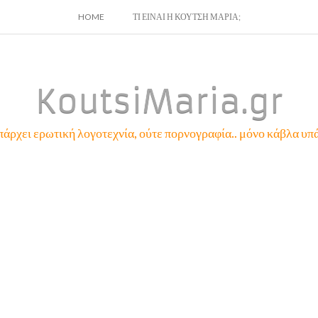
SKIP
HOME
ΤΙ ΕΙΝΑΙ Η ΚΟΥΤΣΗ ΜΑΡΙΑ;
TO
CONTENT
KoutsiMaria.gr
πάρχει ερωτική λογοτεχνία, ούτε πορνογραφία.. μόνο κάβλα υπά