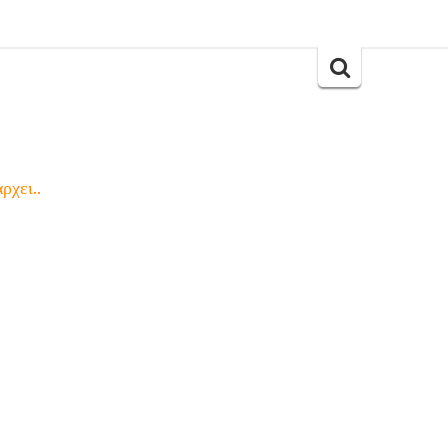
Search
for:
ρχει..