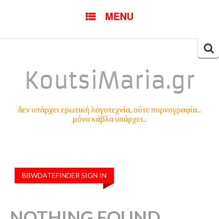
SKIP
MENU
TO
CONTENT
Searc
for:
KoutsiMaria.gr
δεν υπάρχει ερωτική λογοτεχνία, ούτε πορνογραφία..
μόνο κάβλα υπάρχει..
BBWDATEFINDER SIGN IN
NOTHING FOUND