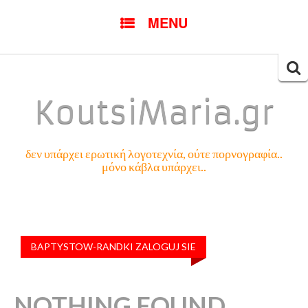
SKIP
MENU
TO
CONTENT
Searc
for:
KoutsiMaria.gr
δεν υπάρχει ερωτική λογοτεχνία, ούτε πορνογραφία..
μόνο κάβλα υπάρχει..
BAPTYSTOW-RANDKI ZALOGUJ SIE
NOTHING FOUND