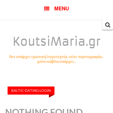
SKIP
MENU
TO
CONTENT
Searc
for:
KoutsiMaria.gr
δεν υπάρχει ερωτική λογοτεχνία, ούτε πορνογραφία..
μόνο κάβλα υπάρχει..
BALTIC-DATING LOGIN
NOTHING FOUND