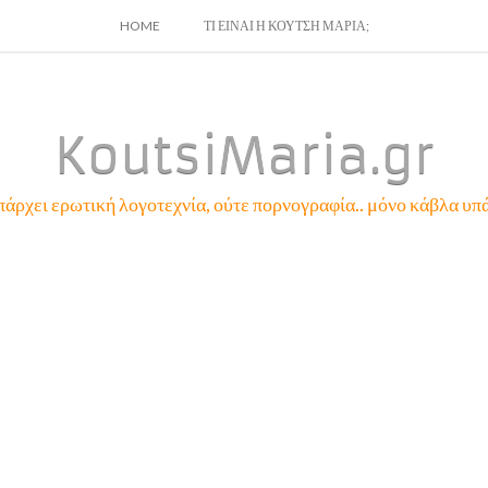
SKIP
HOME
ΤΙ ΕΙΝΑΙ Η ΚΟΥΤΣΗ ΜΑΡΙΑ;
TO
CONTENT
KoutsiMaria.gr
πάρχει ερωτική λογοτεχνία, ούτε πορνογραφία.. μόνο κάβλα υπά