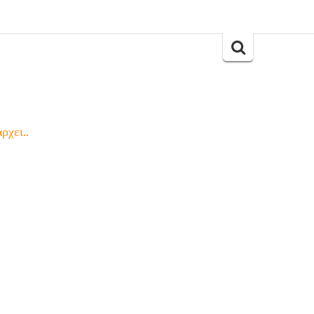
Search
for:
ρχει..