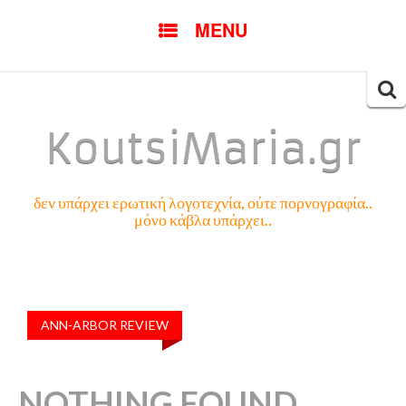
SKIP
MENU
TO
CONTENT
Searc
for:
KoutsiMaria.gr
δεν υπάρχει ερωτική λογοτεχνία, ούτε πορνογραφία..
μόνο κάβλα υπάρχει..
ANN-ARBOR REVIEW
NOTHING FOUND